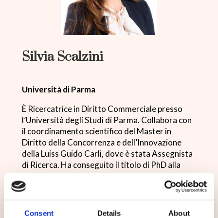
Silvia Scalzini
Università di Parma
È Ricercatrice in Diritto Commerciale presso
l’Università degli Studi di Parma. Collabora con
il coordinamento scientifico del Master in
Diritto della Concorrenza e dell’Innovazione
della Luiss Guido Carli, dove è stata Assegnista
di Ricerca. Ha conseguito il titolo di PhD alla
Scuola Superiore Sant’Anna di Pisa, di cui è stata
anche Allieva ordinaria. È stata borsista presso
il Max Planck Institute for Innovation e
Competition, München, Visiting Professor
Consent
Details
About