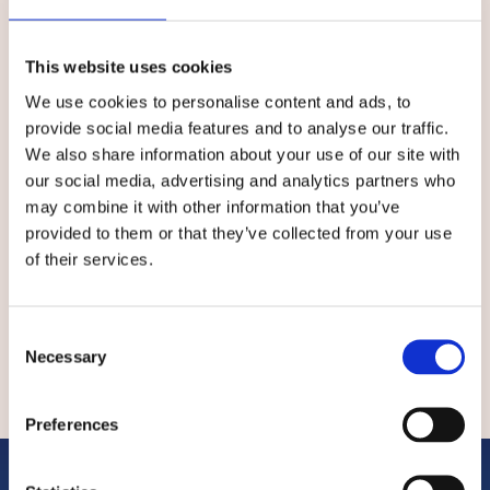
presso l’IDC Herzliya, ed ha svolto periodi di
ricerca all’estero, tra cui presso l’Institute
Suisse de Droit Comparé, Lausanne.
This website uses cookies
Tra altri incarichi, è affiliata al CID-Ethics del
We use cookies to personalise content and ads, to
CNR e svolge le funzioni di Segretario
provide social media features and to analyse our traffic.
dell’Associazione Preite per lo Studio del Diritto
We also share information about your use of our site with
dell’Impresa.
our social media, advertising and analytics partners who
may combine it with other information that you’ve
Autrice di pubblicazioni scientifiche, partecipa
provided to them or that they’ve collected from your use
regolarmente come relatrice a convegni e
of their services.
seminari nazionali ed internazionali in materia di
diritto dell’impresa.
Consent
Necessary
Selection
Preferences