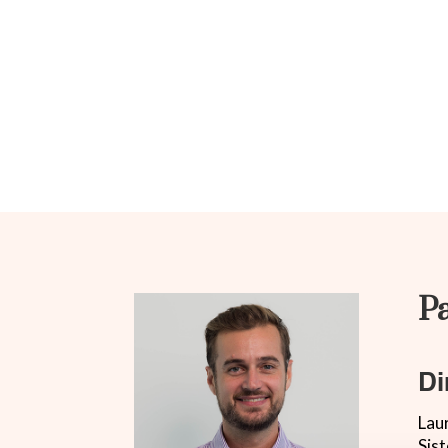
Pa
Di
Laur
Sist