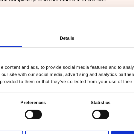
ondotto lavori di ricerca al confine tra diverse discipline: e
, scienze sociali computazionali e explainable artificial intelli
interfaccia tra il mondo della Ricerca accademica e la Ricerca
tnerships strategiche. Nel 2022 è stato co-fondatore di CENT
Details
ubblicato più di 30 articoli scientifici su riviste internazion
riviste scientifiche internazionali ed è stato membro del co
rnazionali focalizzate su network and data science, machine 
e content and ads, to provide social media features and to analy
 our site with our social media, advertising and analytics partn
 provided to them or that they’ve collected from your use of their
Preferences
Statistics
e Università