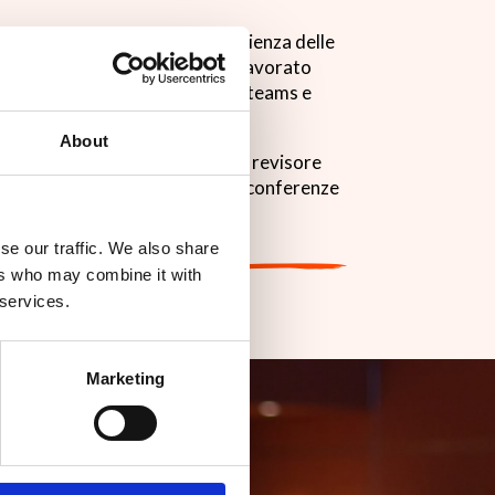
pidemiologia computazionale, scienza delle
gence. Negli ultimi otto anni ha lavorato
 industriale guidando progetti, teams e
AI Institute.
About
ali e conferenze peer-reviewed, è revisore
mitato organizzatore di diverse conferenze
learning e advanced analytics.
se our traffic. We also share
ers who may combine it with
 services.
Marketing