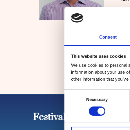
Ha c
reti
all’
par
Consent
Ha p
per 
inte
This website uses cookies
We use cookies to personalis
information about your use of
other information that you’ve
Consent
Necessary
Selection
Festival Nazionale dell