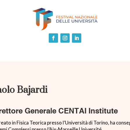
olo Bajardi
rettore Generale CENTAI Institute
eato in Fisica Teorica presso l’Università di Torino, ha conseg
emi Complessi presso l’Aix-Marseille Université.