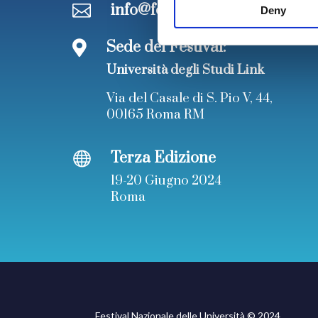
info@festivalnazionaleuniversi

Deny
Sede del Festival:

Università degli Studi Link
Via del Casale di S. Pio V, 44,
00165 Roma RM
Terza Edizione

19-20 Giugno 2024
Roma
Festival Nazionale delle Università © 2024