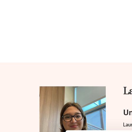
L
Un
Laur
magi