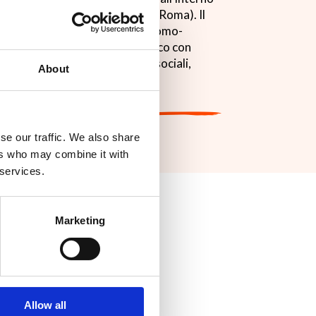
niversità Campus Bio-Medico di Roma). Il
ogici ed etici dell’interazione uomo-
ll’agire scientifico e tecnologico con
li, sistemi intelligenti, robot sociali,
About
se our traffic. We also share
ers who may combine it with
 services.
Marketing
Allow all