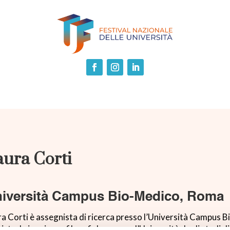
aura Corti
iversità Campus Bio-Medico, Roma
a Corti è assegnista di ricerca presso l’Università Campus 
strale in scienze filosofiche presso l’Università degli studi di