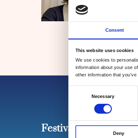
dell
suo 
macc
part
Consent
ambi
This website uses cookies
We use cookies to personalis
information about your use of
other information that you’ve
Consent
Necessary
Selection
Festival Nazionale de
Deny