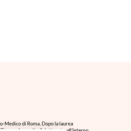
Bio-Medico di Roma. Dopo la laurea
 Firenze, ha svolto il dottorato all’interno