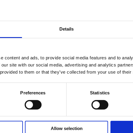
’Unità di Ricerca Filosofia della scienza e sviluppo umano (U
lavoro di ricerca attuale si concentra sugli aspetti epistemol
hina. Si occupa principalmente di epistemologia e filosofia de
icolare riferimento alle nuove tecnologie, quale protesi sensibi
Details
enti digitali e metaverso.
e content and ads, to provide social media features and to analy
 our site with our social media, advertising and analytics partn
 provided to them or that they’ve collected from your use of their
Preferences
Statistics
lle Università
Allow selection