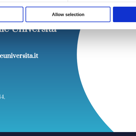
Allow selection
lle Università
euniversita.it
44,