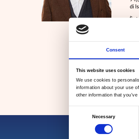
di I
È st
(20
dell
si è
mod
Consent
Ha t
dell
This website uses cookies
pro
We use cookies to personalis
information about your use of
other information that you’ve
Consent
Necessary
Selection