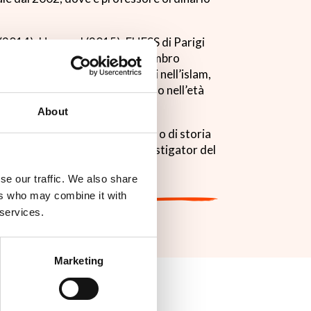
 (2014), Harvard (2015), EHESS di Parigi
ty of Pennsylvania (2019) e membro
to ricerche sui profeti biblici nell’islam,
i edizioni e traduzioni del Corano nell’età
About
o lavori sull’islam in Occidente o di storia
a dei Lincei ed è Principal Investigator del
).
se our traffic. We also share
ers who may combine it with
 services.
Marketing