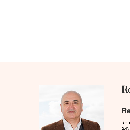
Ro
Re
Rob
94),