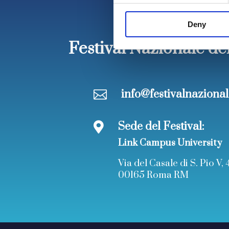
Deny
Festival Nazionale de
info@festivalnazional

Sede del Festival:

Link Campus University
Via del Casale di S. Pio V, 
00165 Roma RM