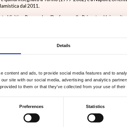
slamistica dal 2011.
ato Visiting Researcher/Professor alla Princeton University
16), Institute for Advanced Study di Tokyo (2018), Universi
’Institute for Advanced Study di Princeton nel 2016-17. Ha svol
 occupato di letteratura islamica in genere e, più di recente, d
erna.
Details
radotto vari testi di letteratura islamica in italiano e ha curat
a civilizzazione islamica. È socio corrispondente dell’Accademi
getto ERC-Synergy EuQu – The European Qur’an (2019-2025
e content and ads, to provide social media features and to analy
 our site with our social media, advertising and analytics partn
 provided to them or that they’ve collected from your use of their
Preferences
Statistics