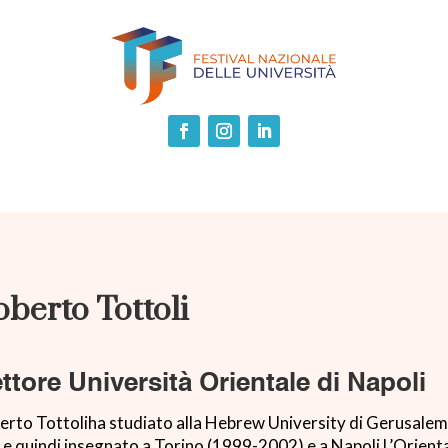
berto Tottoli
ttore Università Orientale di Napoli
erto Tottoliha studiato alla Hebrew University di Gerusalemm
 e quindi insegnato a Torino (1999-2002) e a Napoli L’Orient