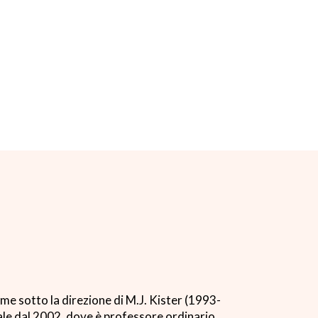
e sotto la direzione di M.J. Kister (1993-
ale dal 2002, dove è professore ordinario