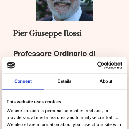
Pier Giuseppe Rossi
Professore Ordinario di
Didattica e Pedagogia
Speciale, Università degli
Consent
Details
About
Studi di Macerata
Pier Giuseppe Rossi è professore ordinario di
Didattica Generale presso l’Università degli
This website uses cookies
studi di Macerata. I suoi ambiti di ricerca
We use cookies to personalise content and ads, to
principali sono relativi alla progettazione
provide social media features and to analyse our traffic.
didattica e al rapporto tra didattica e digitale,
We also share information about your use of our site with
ovvero alle modalità con cui le logiche del