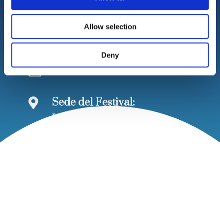
Festival Nazionale delle
Università
Allow selection
Deny

info@festivalnazionaleuniversita.it
Sede del Festival:

Link Campus University
Via del Casale di S. Pio V, 44,
00165 Roma RM