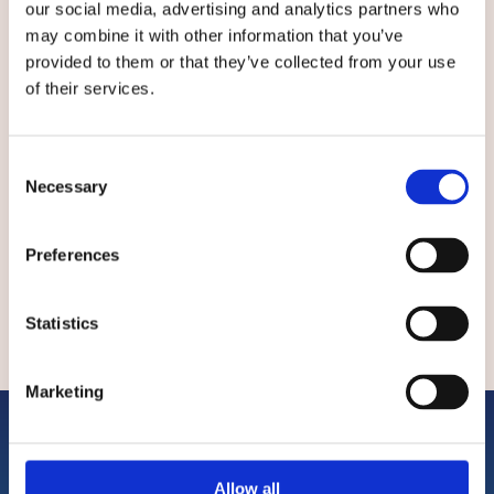
our social media, advertising and analytics partners who
digitale e dell’on life stanno impattando sui
may combine it with other information that you’ve
processi di apprendimento e insegnamento. Da
provided to them or that they’ve collected from your use
queste ricerche sono nati DEPIT, un’applicazione
of their services.
digitale per la progettazione visibile ovvero
usata come dispositivo in classe e l’utilizzo
dell’IA in supporto al feedback. Tra le sue ultime
Consent
produzioni il testo, scritto con Maila Pentucci,
Necessary
Selection
“Progettazione come azione simulata”, per i tipi
di Franco Angeli e “Il corpo e la macchina” scritto
con Pier Cesare Rivoltella.
Preferences
Statistics
Marketing
Allow all